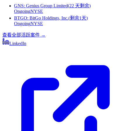
GNS
:
Genius Group Limited
(
22 天剩余
)
Ongoing
NYSE
BTGO
:
BitGo Holdings, Inc.
(
剩余1天
)
Ongoing
NYSE
查看全部活跃案件
→
LinkedIn