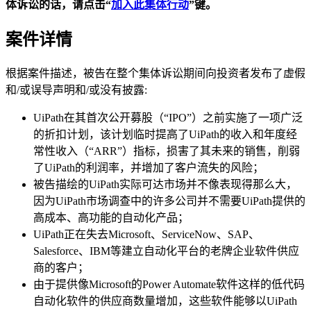
体诉讼的话，请点击“
加入此集体行动
”
键。
案件详情
根据案件描述，被告在整个集体诉讼期间向投资者发布了虚假
和/或误导声明和/或没有披露:
UiPath在其首次公开募股（“IPO”）之前实施了一项广泛
的折扣计划，该计划临时提高了UiPath的收入和年度经
常性收入（“ARR”）指标，损害了其未来的销售，削弱
了UiPath的利润率，并增加了客户流失的风险；
被告描绘的UiPath实际可达市场并不像表现得那么大，
因为UiPath市场调查中的许多公司并不需要UiPath提供的
高成本、高功能的自动化产品；
UiPath正在失去Microsoft、ServiceNow、SAP、
Salesforce、IBM等建立自动化平台的老牌企业软件供应
商的客户；
由于提供像Microsoft的Power Automate软件这样的低代码
自动化软件的供应商数量增加，这些软件能够以UiPath