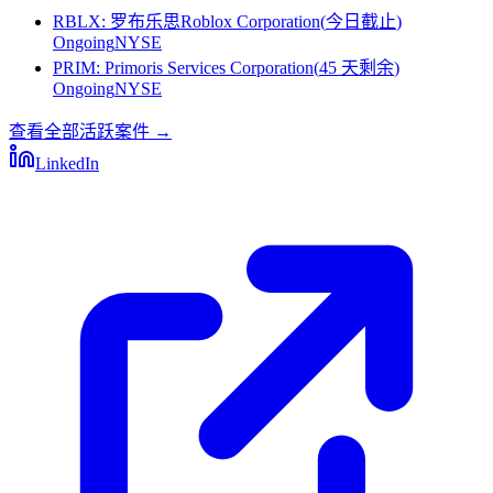
RBLX
:
罗布乐思Roblox Corporation
(
今日截止
)
Ongoing
NYSE
PRIM
:
Primoris Services Corporation
(
45 天剩余
)
Ongoing
NYSE
查看全部活跃案件
→
LinkedIn