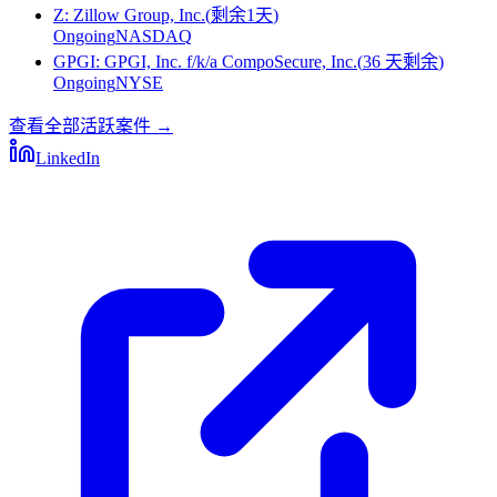
Z
:
Zillow Group, Inc.
(
剩余1天
)
Ongoing
NASDAQ
GPGI
:
GPGI, Inc. f/k/a CompoSecure, Inc.
(
36 天剩余
)
Ongoing
NYSE
查看全部活跃案件
→
LinkedIn