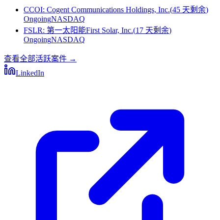
CCOI
:
Cogent Communications Holdings, Inc.
(
45 天剩余
)
Ongoing
NASDAQ
FSLR
:
第一太阳能First Solar, Inc.
(
17 天剩余
)
Ongoing
NASDAQ
查看全部活跃案件
→
LinkedIn