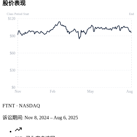
股价表现
Class Period Start
End
$120
$90
$60
$30
$0
Nov
Feb
May
Aug
FTNT
·
NASDAQ
诉讼期间
:
Nov 8, 2024
–
Aug 6, 2025