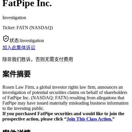
FatPipe Inc.
Investigation
Ticker:
FATN
(
NASDAQ
)
状态
:
Investigation
加入此集体诉讼
除非我们胜诉，否则无需支付费用
案件摘要
Rosen Law Firm, a global investor rights law firm, announces an
investigation of potential securities claims on behalf of shareholders
of FatPipe Inc. (NASDAQ: FATN) resulting from allegations that
FatPipe may have issued materially misleading business information
to the investing public.
If you purchased FatPipe securities and would like to join the
prospective action, please click “
Join This Class Action.
”