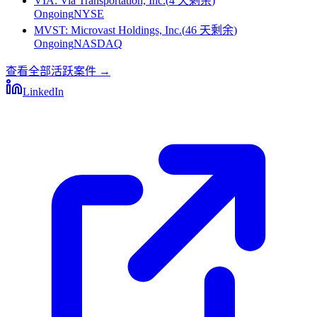
VIA
:
Via Transportation, Inc.
(
4 天剩余
)
Ongoing
NYSE
MVST
:
Microvast Holdings, Inc.
(
46 天剩余
)
Ongoing
NASDAQ
查看全部活跃案件
→
LinkedIn