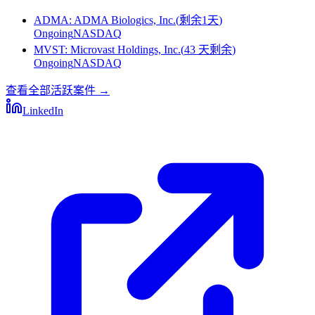
ADMA
:
ADMA Biologics, Inc.
(
剩余1天
)
Ongoing
NASDAQ
MVST
:
Microvast Holdings, Inc.
(
43 天剩余
)
Ongoing
NASDAQ
查看全部活跃案件
→
LinkedIn