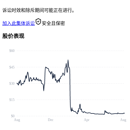
诉讼时效和除斥期间可能正在进行。
加入此集体诉讼
安全且保密
股价表现
$60
$45
$30
$15
$0
Aug
Dec
Apr
Aug