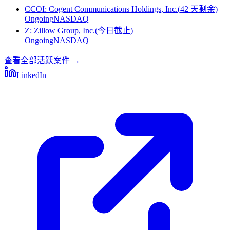
CCOI
:
Cogent Communications Holdings, Inc.
(
42 天剩余
)
Ongoing
NASDAQ
Z
:
Zillow Group, Inc.
(
今日截止
)
Ongoing
NASDAQ
查看全部活跃案件
→
LinkedIn