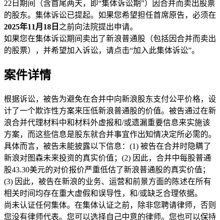
22日期间（含首尾两天，即“集体诉讼期”）因合并而卖出股票
的股东。集体诉讼已提起。如果您希望担任首席原告，必须在
2025年11月18日
之前向法院提出申请。
如果您在集体诉讼期间卖出了新浪普通股（包括因合并而卖出
的股票），并希望加入诉讼，请点击“加入此集体诉讼”。
案件详情
根据诉讼，被告为避免在合并中向新浪股东支付公平价格，设
计了一个欺诈性方案来压低新浪普通股的价值。被告通过在新
浪合并代理材料中和材料外虚报和/或遗漏重要信息来实施该
方案，而这些信息是股东就合并事宜作出知情决定所必需的。
具体而言，被告未能披露以下信息：(1) 被告在合并时隐瞒了
新浪对图森未来投资的真实价值；(2) 因此，合并中每股普通
股43.30美元的对价报价严重低估了新浪普通股的真实价值；
(3) 因此，被告在新浪的业务、运营和前景方面的陈述在所有
相关时间均存在重大虚假和误导性，和/或缺乏合理依据。
尚未认证任何集体。在集体认证之前，除非您聘请律师，否则
您没有律师代表。您可以选择自己中意的律师。您也可以保持