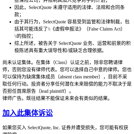
些保险公司，并限制其加入竞争对手的计划；
因此，SelectQuote 未遵守适用的法律、法规和合同条
款；
由于其行为，SelectQuote 容易受到监管和法律制裁，包
括其可能违反了\
\
《虚假申报法》（False Claims Act）
\
\
的指控；
综上所述，被告关于 SelectQuote 业务、运营和前景的积
极陈述具有重大误导性和/或缺乏合理依据。
尚未认证集体。在集体（Class）认证之前，除非您聘请律
师，否则您没有律师代表。您可以选择自己中意的律师。您也
可以保持为缺席集体成员（absent class member），目前不采
取任何行动。投资者分享任何潜在未来赔偿的能力不取决于是
否担任首席原告（lead plaintiff）。
律师广告。既往结果不能保证未来会有类似的结果。
加入此集体诉讼
如果您买入 SelectQuote, Inc. 证券并遭受损失，您可能有权获