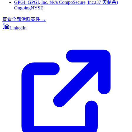
GPGI
:
GPGI, Inc. f/k/a CompoSecure, Inc.
(
37 天剩余
)
Ongoing
NYSE
查看全部活跃案件
→
LinkedIn