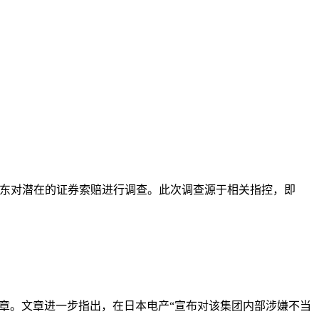
NJDCY) 的股东对潜在的证券索赔进行调查。此次调查源于相关指控，即
%”的文章。文章进一步指出，在日本电产“宣布对该集团内部涉嫌不当