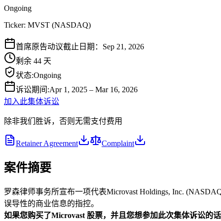
Ongoing
Ticker:
MVST
(
NASDAQ
)
首席原告动议截止日期：Sep 21, 2026
剩余 44 天
状态
:
Ongoing
诉讼期间
:
Apr 1, 2025 – Mar 16, 2026
加入此集体诉讼
除非我们胜诉，否则无需支付费用
Retainer Agreement
Complaint
案件摘要
罗森律师事务所宣布一项代表Microvast Holdings, Inc.
误导性的商业信息的指控。
如果您购买了Microvast
股票，并且您想参加此次集体诉讼的话