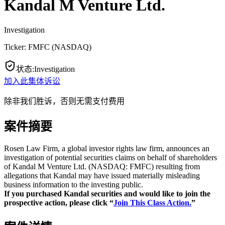
Kandal M Venture Ltd.
Investigation
Ticker:
FMFC
(
NASDAQ
)
状态
:
Investigation
加入此集体诉讼
除非我们胜诉，否则无需支付费用
案件摘要
Rosen Law Firm, a global investor rights law firm, announces an
investigation of potential securities claims on behalf of shareholders
of Kandal M Venture Ltd. (NASDAQ: FMFC) resulting from
allegations that Kandal may have issued materially misleading
business information to the investing public.
If you purchased Kandal securities and would like to join the
prospective action, please click “
Join This Class Action.
”