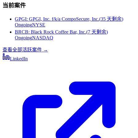
当前案件
GPGI
:
GPGI, Inc. f/k/a CompoSecure, Inc.
(
35 天剩余
)
Ongoing
NYSE
BRCB
:
Black Rock Coffee Bar, Inc.
(
7 天剩余
)
Ongoing
NASDAQ
查看全部活跃案件
→
LinkedIn