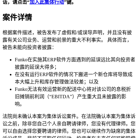
话，请点击“
加入此集体行动
”
键。
案件详情
根据案件描述，被告发布了虚假和/或误导声明，并且没有披
露有关公司业务、运营和前景的重大不利事实。 具体而言，
被告未能向投资者披露：
Funko在实施其ERP软件方面遇到的延误远比其向投资者
披露的延误大得多；
在没有运行ERP软件的情况下搬进一个新仓库将导致成
本大幅上升和库存管理做法较差；以及
Funko无法有效运营新的配送中心将对该公司的息税折
旧摊销前利润（“EBITDA”）产生重大且未披露的影
响。
法院尚未确认本案为集体诉讼案件。在法院确认本案为集体诉
讼之前，除非您自己个人亲自聘请律师，您没有代理律师。您
可以自由选择您要聘请的律师。您也可以继续作为缺席的集体