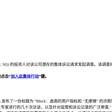
e, Inc. (NYSE: SQ) 的投资人对该公司潜在的集体诉讼请求发起
点击“
加入此集体行动
”
键。
 Research 发布了一份标题为 “Block：虚高的用户指标和 “无摩
行业专家进行的几十次访谈，以及针对监管和诉讼记录的广泛审查," 研究